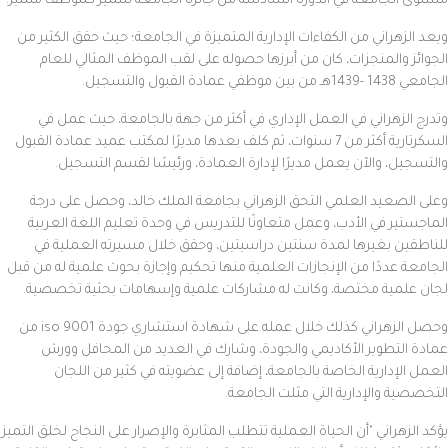
مستوى الجامعة في الدورة السادسة من جائزة الجامعة للتميز كموظف متميز.
ويعد الزهراني من الكفاءات الإدارية المتميزة في الجامعة؛ حيث حقق الكثير من
الجوائز والمنجزات، كان من أبرزها حصوله على لقب الموظف المثالي للعام
الجامعي 1438 -1439هـ من بين موظفي عمادة القبول والتسجيل.
وتدرج الزهراني في العمل الإداري في أكثر من جهة بالجامعة، حيث عمل في
السكرتارية أكثر من 7 سنوات، ثم كلف بعدها مديرًا لمكتب عميد عمادة القبول
والتسجيل، والآن يعمل مديرًا لإدارة العمادة، ورئيسًا لقسم التسجيل.
وعلى الصعيد العلمي التحق الزهراني بجامعة الملك خالد، وحصل على درجة
الماجستير في الأدب، وعمل متعاونًا للتدريس في وحدة تعليم اللغة العربية
للناطقين بغيرها لمدة سنتين دراسيتين، وحقق خلال مسيرته العملية في
الجامعة عددًا من الإنجازات العلمية منها تحكيم وإجازة بحوث علمية له من قبل
لجان علمية مختصة، وكانت له مشاركات علمية وإسهامات بحثية تخصصية.
وحصل الزهراني كذلك خلال عمله على شهادة استشاري جودة 9001 iso من
عمادة التطوير الأكاديمي والجودة، وشارك في العديد من المحافل وورش
العمل الإدارية الخاصة بالجامعة، إضافة إلى عضويته في كثير من اللجان
التخصصية والإدارية التي مثلت الجامعة.
يؤكد الزهراني "أن الحياة العملية تتطلب المثابرة والإصرار على النجاح لخلق التميز