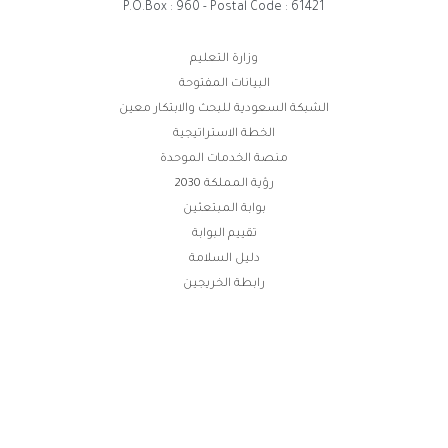
P.O.Box : 960 - Postal Code : 61421
وابط
وزارة التعليم
البيانات المفتوحة
لفوتر
الشبكة السعودية للبحث والابتكار معين
الخطة الاستراتيجية
منصة الخدمات الموحدة
رؤية المملكة 2030
بوابة المبتعثين
تقييم البوابة
دليل السلامة
رابطة الخريجين